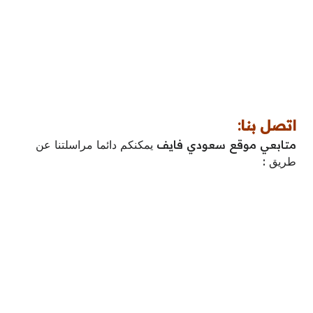
اتصل بنا:
متابعي موقع سعودي فايف ﻳﻤﻜﻨﻜﻢ ﺩﺍﺋﻤﺎ ﻣﺮﺍﺳﻠﺘﻨﺎ ﻋﻦ
ﻃﺮﻳﻖ :