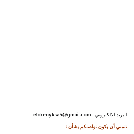
ﺍﻟﺒﺮﻳﺪ ﺍﻻﻟﻜﺘﺮﻭﻧﻲ :
eldrenyksa5@gmail.com
ﻧﺘﻤﻨﻲ أﻥ ﻳﻜﻮﻥ ﺗﻮﺍﺻﻠﻜﻢ ﺑﺸﺄﻥ :