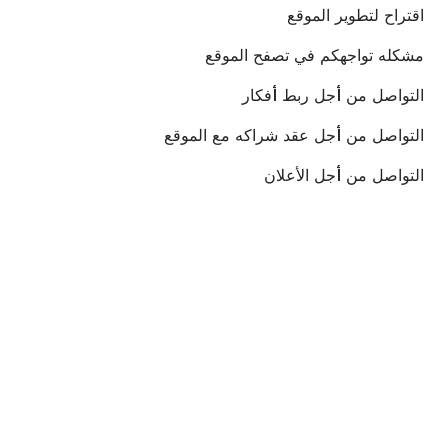
ﺍﻗﺘﺮﺍﺡ ﻟﺘﻄﻮﻳﺮ ﺍﻟﻤﻮﻗﻊ
ﻣﺸﻜﻠﻪ ﺗﻮﺍﺟﻬﻜﻢ ﻓﻲ ﺗﺼﻔﺢ ﺍﻟﻤﻮﻗﻊ
ﺍﻟﺘﻮﺍﺻﻞ ﻣﻦ أﺟﻞ ﺭﺑﻂ أﻓﻜﺎﺭ
ﺍﻟﺘﻮﺍﺻﻞ ﻣﻦ أﺟﻞ ﻋﻘﺪ ﺷﺮﺍﻛﻪ ﻣﻊ ﺍﻟﻤﻮﻗﻊ
ﺍﻟﺘﻮﺍﺻﻞ ﻣﻦ أﺟﻞ ﺍﻷﻋﻼﻥ