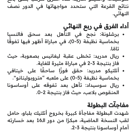
نتائج القرعة التي ستحدد مواجهاتها في الدور نصف
النهائي.
أداء الفرق في ربع النهائي
برشلونة: نجح في التأهل بعد سحق فالنسيا
بخماسية نظيفة (5-0)، في مباراة أظهر فيها تفوقًا
تامًا.
ريال مدريد: تخطى عقبة ليغانيس بصعوبة، حيث
فاز بنتيجة 3-2 في مباراة مثيرة للغاية.
أتلتيكو مدريد: حقق فوزًا ساحقًا على خيتافي
بخماسية نظيفة (5-0) على ملعبه “متروبوليتانو”.
ريال سوسيداد: تأهل بعد تفوقه على أوساسونا
المنقوص بلاعب، حيث فاز بنتيجة 2-0.
مفاجآت البطولة
شهدت البطولة مفاجأة كبيرة بخروج أتلتيك بلباو، حامل
لقب النسخة الماضية، مبكرًا من دور الـ16 بعد خسارته
أمام أوساسونا بنتيجة 3-2.