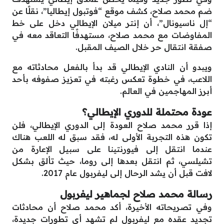
ضم محمد صلاح، كشف موقع “فوتبول إيطاليا”، نقلًا عن
“إل ناسيونال”، أن إنتر ميلان الإيطالي دخل على خط
المفاوضات مع محمد صلاح، مستهدفًا التعاقد معه في
صفقة انتقال حر خلال الصيف المقبل.
ويبدو أن النادي الإيطالي قد بدأ بالفعل محادثاته مع
اللاعب، في خطوة تعكس رغبته في تعزيز صفوفه بأحد
أبرز المهاجمين في العالم.
عودة محتملة للدوري الإيطالي؟
إذا قرر محمد صلاح العودة إلى الدوري الإيطالي، فلن
تكون هذه التجربة الأولى له، فقد سبق له اللعب هناك
عندما انتقل إلى فيورنتينا على سبيل الإعارة من
تشيلسي، ثم انتقل بعدها إلى روما، حيث تألق بشكل
لافت قبل أن يشد الرحال إلى ليفربول عام 2017.
رسالة محمد صلاح لجماهير ليفربول
وفي تصريحاته الأخيرة، أكد محمد صلاح أن محادثات
تجديد عقده مع ليفربول لم تشهد أي تطورات جديدة،