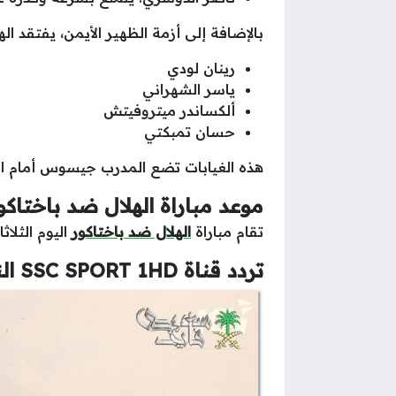
بالإضافة إلى أزمة الظهير الأيمن، يفتقد ا
رينان لودي
ياسر الشهراني
ألكساندر ميتروفيتش
حسان تمبكتي
هذه الغيابات تضع المدرب جيسوس أمام اخ
موعد مباراة الهلال ضد باختاكور
تقام مباراة
الهلال ضد باختاكور
اليوم الثلاثاء في تمام الساعة 7:00 مساءً 
تردد قناة SSC SPORT 1HD الناقلة لمباراة الهلال ضد باختاكور