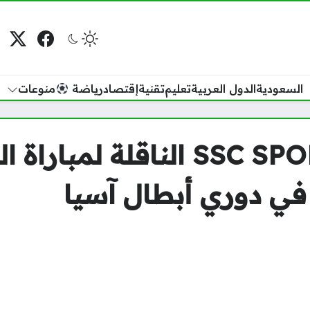
فيسبوك
منصة
م
السعودية
الدول العربية
تعليم
تقنية
إقتصاد
رياضة
منوعات
تردد قناة SSC SPORT 1HD الناقلة ل
 في دوري أبطال آسيا