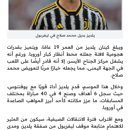
يلديز بديل محمد صلاح في ليفربول
ويبلغ كينان يلديز من العمر 19 عامًا، ويتميز بقدرات
هجومية لافتة جعلته محط أنظار كبار أوروبا. ورغم أنه
يشغل مركز الجناح الأيسر، إلا أنه قادر أيضًا على اللعب
في الجهة اليمنى، مما يجعله خيارًا مرنًا لتعويض محمد
صلاح.
وخلال هذا الموسم، قدم يلديز أداءً قويًا مع يوفنتوس،
حيث سجل 6 أهداف وصنع 4 في 40 مباراة بمختلف
المسابقات، ما عزز مكانته كأحد أبرز المواهب الصاعدة
في أوروبا.
ومع اقتراب فترة الانتقالات الصيفية، سيكون من المثير
للاهتمام متابعة موقف ليفربول من صفقة يلديز، ومدى