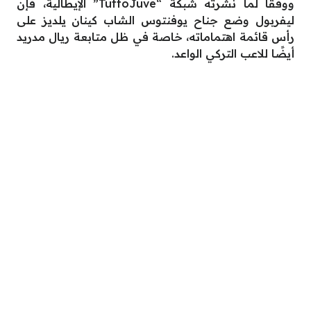
ووفقًا لما نشرته شبكة “TuttoJuve” الإيطالية، فإن
ليفربول وضع جناح يوفنتوس الشاب كينان يلديز على
رأس قائمة اهتماماته، خاصة في ظل متابعة ريال مدريد
أيضًا للاعب التركي الواعد.