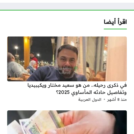
اقرأ أيضا
في ذكرى رحيله.. من هو سعيد مختار ويكيبيديا
وتفاصيل حادثه المأساوي 2025؟
منذ 8 أشهر
الدول العربية