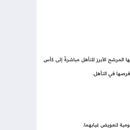
ءات القوية التي جعلتها المرشح الأبرز للتأهل مباشرةً إلى كأس
جومية لتعويض غيابهما.