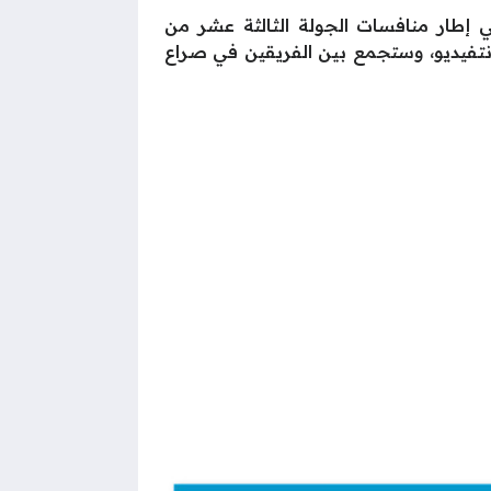
argentina vs ur وهي التي تجمع بينهما في إطار منافسات الجولة الثالثة عشر من
وانية مونتفيديو، وستجمع بين الفريقين في صراع