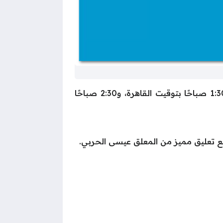
فيما يخص موعد مباراة argentina vs uruguay فإنها من المقرر أن تنطلق المباراة في تمام الساعة 1:30 صباحًا بتوقيت القاهرة، و2:30 صباحًا