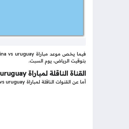
بتوقيت الرياض، يوم السبت.
القناة الناقلة لمباراة argentina vs uruguay
أما عن القنوات الناقلة لمباراة argentina vs uruguay فإنها ستُبث حصريًا على قناة SSC Sports HD 1، مع تعليق مميز من المعلق عيسى الحربي.