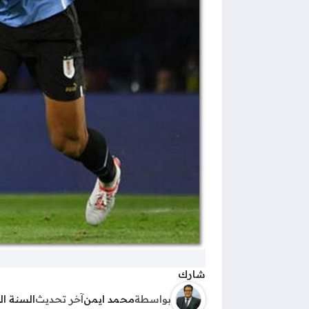
شارك
بواسطة
محمد ايمن
آخر تحديث
السنة ا