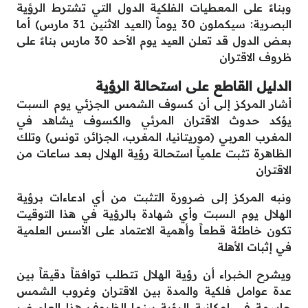
وبناءً على المعطيات الفلكية الدول التي تشترط الرؤية
البصرية: سيكملون 30 يوماً (العيد الاثنين 31 مارس) أما
بعض الدول قد تعلن العيد يوم الأحد 30 مارس بناءً على
ظروف الاقتران
الدليل القاطع على استحالة الرؤية
أشار المركز إلى أن كسوف الشمس الجزئي يوم السبت
يؤكد حدوث الاقتران المرئي والكسوف يشاهد في
المغرب العربي (موريتانيا، المغرب، الجزائر، تونس) وتلك
الظاهرة تثبت علمياً استحالة رؤية الهلال بعد ساعات من
الاقتران
ونبه المركز إلى ضرورة التثبت من أي ادعاءات برؤية
الهلال يوم السبت وأي شهادة بالرؤية في هذا التوقيت
تكون خاطئة قطعاً وأهمية الاعتماد على الأسس العلمية
في إثبات الأهلة
ويشرح الخبراء أن رؤية الهلال تتطلب توافقاً دقيقاً بين
عدة عوامل فلكية والمدة بين الاقتران وغروب الشمس
حاسمة في إمكانية الرؤية بينما الظروف هذا العام غير