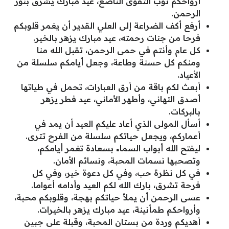
أرواحكم ثوب التقوى الناصع، عيد مبارك يشرق بنور
الرحمن.
أرفع أكف الضراعة إلى العلي القدير أن يغمر قلوبكم
فرحا من جنات رحمته، عيد مبارك يزهر بالخير.
كل عام وأنتم في حمى الرحمن، تقبل الله منا
ومنكم كل حسنة وطاعة، وجعل أيامكم سلسلة من
الأعياد.
أبعث لكم باقة من أرق العبارات، تحمل في طياتها
أصدق التهاني، وأطهر الأماني، عيد فطر يزهر
بالبركات.
أسأل المولى الذي أعاد عليكم العيد أن يمد في
أعماركم، ويجعل حياتكم سلسلة من الفرح تترى.
ليفتح الله أبواب السماء بسعادة تغمر أيامكم،
وتصحبها نسمات المحبة، ونسائم الأمان.
في كل نظرة حب، وفي كل دعوة خير، وفي كل
فرحة تشرق، بارك الله لكم العيد وأدامه أعواما.
عسى الرحمن أن يملأ حياتكم بهجة، وقلوبكم محبة،
وأرواحكم طمأنينة، عيد مبارك يزهر بالخيرات.
أهديكم وردة من بستان المحبة، وقبلة على جبين