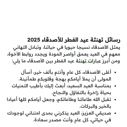
رسائل تهنئة عيد الفطر للأصدقاء 2025
يمثل الأصدقاء نسيجا حيويا في حياتنا، وتبادل التهاني
معهم في العيد يعمق أواصر المودة ويجدد روابط الأخوة،
ومن أبرز
عبارات تهنئة
عيد الفطر بين الأصدقاء ما يلي:
أغلى الأصدقاء، كل عام وأنتم بألف خير، أسأل
المولى أن يملأ أيامكم بهجة وقلوبكم طمأنينة.
بمناسبة العيد السعيد، أبعث إليك بأطيب التمنيات
بحياة زاخرة بالتفاؤل والنجاح.
تقبل الله طاعاتنا وطاعاتكم، وجعل أيامكم كلها أعيادا
بالخير والبركات.
صديقي العزيز، العيد يذكرني بمدى امتناني لوجودك
في حياتي، كل عام وأنت مصدر سعادة.