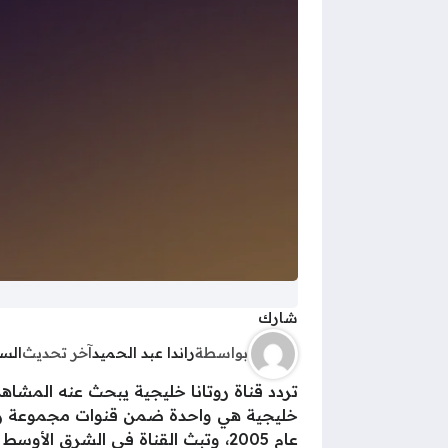
شارك
بواسطة
راندا عبد الحميد
آخر تحديث
الس
تردد قناة روتانا خليجية يبحث عنه المشا
خليجية هي واحدة ضمن قنوات مجموعة روتان
عام 2005، وتبث القناة في الشرق الأوسط وفي أوروبا.