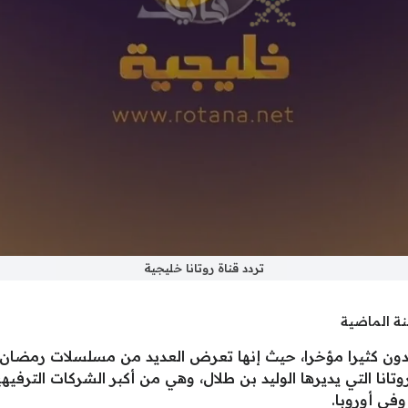
تردد قناة روتانا خليجية
نة الماضية
هدون كثيرا مؤخرا، حيث إنها تعرض العديد من مسلسلات رمضان ا
ا التي يديرها الوليد بن طلال، وهي من أكبر الشركات الترفي