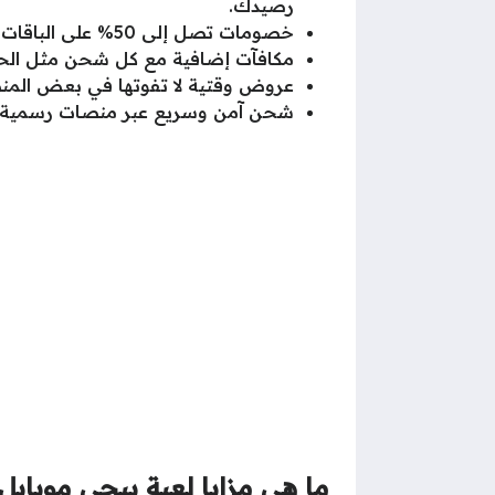
رصيدك.
خصومات تصل إلى 50% على الباقات الكبيرة، إذ يمكنك أن توفر أكثر عند شراء حزم 5,000 UC فما فوق.
مكافآت إضافية مع كل شحن مثل الح
عروض وقتية لا تفوتها في بعض المن
شحن آمن وسريع عبر منصات رسمية 100% لتجنب مخاطر الحظر أو الاحتيال
ما هي مزايا لعبة ببجي موبايل 2025؟