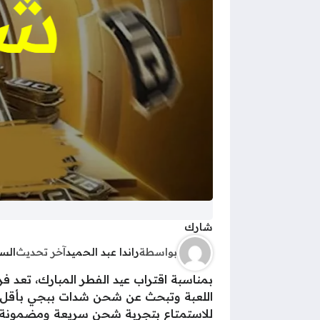
شارك
بواسطة
راندا عبد الحميد
آخر تحديث
الس
للاستمتاع بتجربة شحن سريعة ومضمونة عب