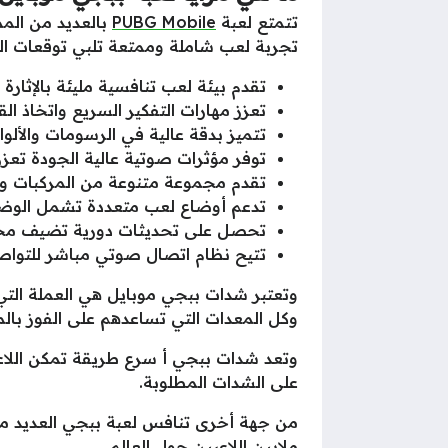
تتمتع لعبة
PUBG Mobile
بالعديد من المم
تجربة لعب شاملة وممتعة تلبي توقعات اللا
تقدم بيئة لعب تنافسية مليئة بالإثارة
تعزز مهارات التفكير السريع واتخاذ ا
تتميز بدقة عالية في الرسومات والألوان
توفر مؤثرات صوتية عالية الجودة تعزز 
تقدم مجموعة متنوعة من المركبات وا
تدعم أوضاع لعب متعددة تشمل الوضع
تحصل على تحديثات دورية تضيف محت
تتيح نظام اتصال صوتي مباشر للتواصل
وتعتبر شدات ببجي موبايل هي العملة الت
وكل المعدات التي تساعدهم على الفوز بال
وتعد شدات ببجي أ سرع طريقة تمكن اللاع
على الشدات المطلوبة.
من جهة أخرى تنافس لعبة ببجي العديد من 
ملايين اللاعبين حول العالم.