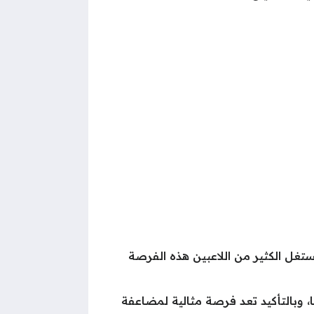
ستغل الكثير من اللاعبين هذه الفرصة
ث يمكنك شحن 10,000 UC وتحصل على 10,000 UC أخرى مجانا، وبالتأكيد تعد فرصة مثالية لمضاعفة