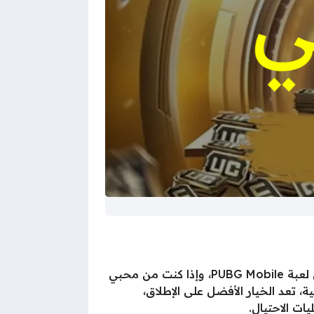
بمناسبة اقتراب عيد الفطر المبارك، تعد فرصة ذهبية للاستفادة من أقوى العروض والهدايا الحصرية داخل لعبة PUBG Mobile، وإذا كنت من محبي
دات ببجي بأقل التكاليف وبأعلى مستويات الأمان، فإن منصة Midasbuy الرسمية، تعد الخيار الأفضل على الإطلاق،
ت الاحتيال.