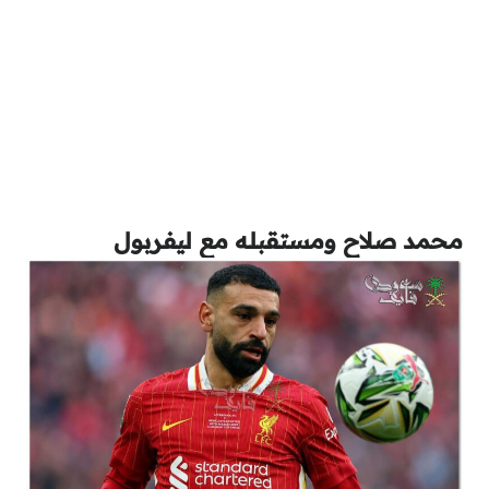
محمد صلاح ومستقبله مع ليفربول