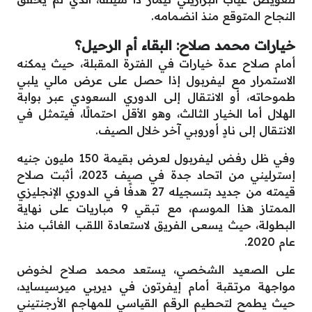
النجاح المتوقع منذ انضمامه.
خيارات محمد صلاح: البقاء أم الرحيل؟
أمام صلاح عدة خيارات في الفترة المقبلة، حيث يمكنه
الاستمرار مع ليفربول إذا حصل على عرض مالي يلبي
طموحاته، أو الانتقال إلى الدوري السعودي عبر بوابة
الهلال أما الخيار الثالث، وهو الأقل احتمالًا، فيتمثل في
الانتقال إلى نادٍ أوروبي آخر خلال الصيف.
وفي ظل رفض ليفربول لعرض بقيمة 150 مليون جنيه
إسترليني من اتحاد جدة في صيف 2023، أثبت صلاح
قيمته من جديد بتسجيله 27 هدفًا في الدوري الإنجليزي
الممتاز هذا الموسم، مع تبقي 9 مباريات على نهاية
البطولة، حيث يسعى الفريق لاستعادة اللقب الغائب منذ
عام 2020.
على الصعيد الشخصي، يستعد محمد صلاح لخوض
مواجهة مرتقبة أمام إيفرتون في ديربي ميرسيسايد،
حيث يطمح لتحطيم الرقم القياسي للمهاجم الأرجنتيني