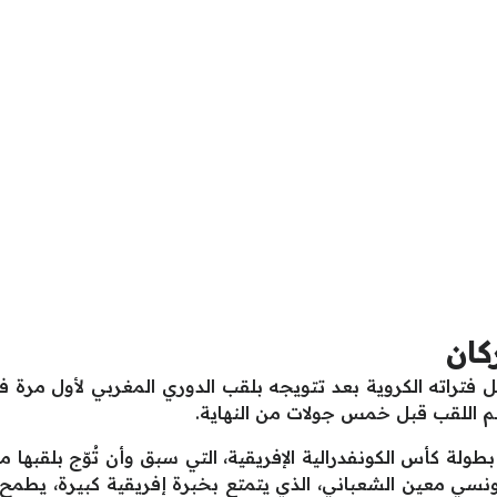
كان
فتراته الكروية بعد تتويجه بلقب الدوري المغربي لأول مرة 
 اللقب قبل خمس جولات من النهاية.
 بطولة كأس الكونفدرالية الإفريقية، التي سبق وأن تُوّج بلقبها 
نسي معين الشعباني، الذي يتمتع بخبرة إفريقية كبيرة، يطمح ا