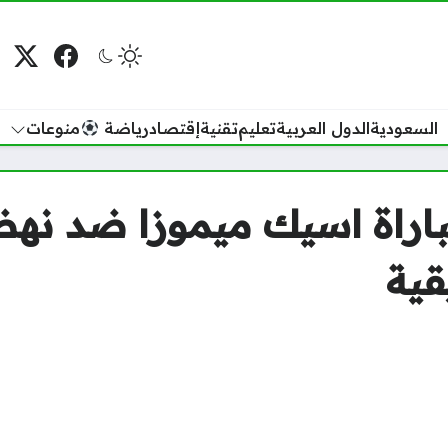
فيسبوك
منصة
م
السعودية
الدول العربية
تعليم
تقنية
إقتصاد
رياضة
منوعات
مباراة اسيك ميموزا ضد نه
قية