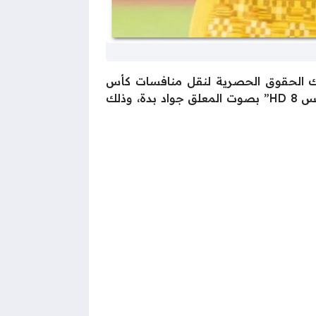
لك الحقوق الحصرية لنقل منافسات كأس
الكونفدرالية الإفريقية في منطقة الشرق الأوسط وشمال إفريقيا، وستُبث المباراة عبر قناة “بي إن سبورتس 8 HD” بصوت المعلق جواد بدة، وذلك