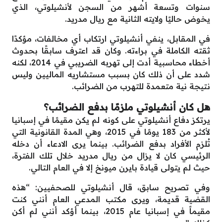
سنوات وتسعة أشهر من السجن لأنشيلوتي، الذي
يخوض حاليًا ولايته الثانية مع ريال مدريد.
في المقابل، ينفي أنشيلوتي ارتكاب أي مخالفات، مؤكدًا
ثقته الكاملة في براءته. وكان قد اعترف سابقًا بحدوث
أخطاء محاسبية أدت إلى تهربه الضريبي في 2014، لكنه
شدد على أن ذلك كان بسبب مستشاريه الماليين وليس
نتيجة نية متعمدة للتهرب من الضرائب.
هل كان أنشيلوتي ملزمًا بدفع الضرائب؟
يرتكز دفاع أنشيلوتي على كونه لم يكن مقيمًا في إسبانيا
لأكثر من 183 يومًا في 2015، وهي المدة القانونية التي
تُلزم الأفراد بدفع الضرائب. بينما يرى الادعاء أن دخله
الرئيسي كان لا يزال من ريال مدريد خلال تلك الفترة،
حيث لم يتولى قيادة بايرن ميونخ إلا في العام التالي.
وفي تصريح سابق، قال أنشيلوتي للصحفيين: “هذه
القضية قديمة، ويرى مكتب المدعي العام أنني كنت
مقيماً في إسبانيا عام 2015، بينما أؤكد أنني لم أكن