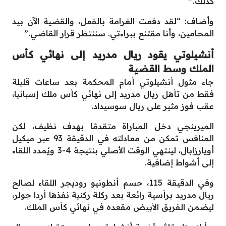
كذلك.”
وأضاف: “لقد دفعت الغرامة بالفعل، والقضية الآن بيد
المحامين، وأنا مقتنع ببراءتي. سننتظر قرار القاضي.”
أنشيلوتي يقود ريال مدريد إلى نهائي كأس
الملك وسط القضية
جاء مثول أنشيلوتي أمام المحكمة بعد ساعات قليلة
فقط من تأهل ريال مدريد إلى نهائي كأس ملك إسبانيا،
عقب فوز مثير على ريال سوسيداد.
الميرينجي دخل المباراة متقدمًا بهدف نظيف، لكن
المنافس تمكن من معادلته في الدقيقة 93 عبر ميكيل
أويارزابال، لينتهي الوقت الأصلي بنتيجة 4-3 ويُمدد اللقاء
إلى أشواط إضافية.
وفي الدقيقة 115، حسم أنطونيو روديجر اللقاء لصالح
ريال مدريد برأسية رائعة بعد ركلة ركنية نفذها أردا جولر،
ليضمن الفريق الأبيض مقعده في نهائي كأس الملك.