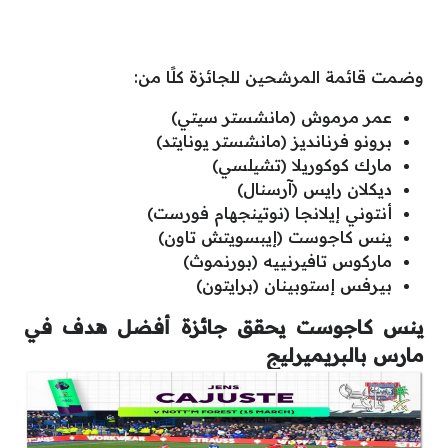
وضمت قائمة المرشحين للجائزة كلًا من:
عمر مرموش (مانشستر سيتي)
برونو فرنانديز (مانشستر يونايتد)
مارك كوكوريلا (تشيلسي)
ديكلان رايس (آرسنال)
أنتوني إيلانجا (نوتينجهام فورست)
ينس كاجوست (إيبسويتش تاون)
ماركوس تافيرنييه (بورنموث)
بيرفس إستوبينان (برايتون)
ينس كاجوست يحقق جائزة أفضل هدف في
مارس بالبريميرليج