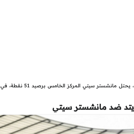
وقبل انطلاق “ديربي مانشستر”
ايتد ضد مانشستر سيتي