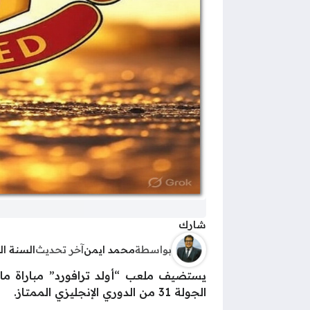
شارك
بواسطة
محمد ايمن
آخر تحديث
السنة ا
يستضيف ملعب “أولد ترافورد” مباراة م
الجولة 31 من الدوري الإنجليزي الممتاز.