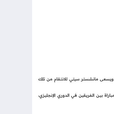
 مانشستر يونايتد قد نجح في الفوز في لقاء الذهاب على ملعب الاتحاد معقل السيتي، بنتيجة 2-1. ويسعى مانشستر سيتي للانتقام من تلك
د السيتي على سجله الجيد خارج الديار في الديربي، حيث حقق الفريق الفوز في 10 من آخر 18 مباراة بين الفريقين في الدوري الإنجليزي،