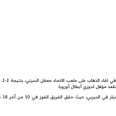
وكان
عد مؤهل لدوري أبطال أوروبا.
ويعتم