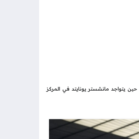
 رقم 196، يحتل مانشستر سيتي المركز الخامس برصيد 51 نقطة، في حين يتواجد مانشستر يونايتد في المركز