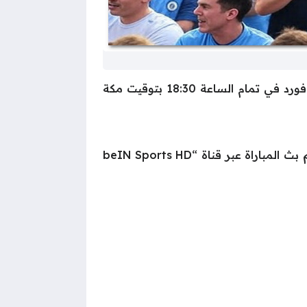
فيما يخص موعد مباراة مانشستر يونايتد ضد مانشستر سيتي فإنها تقام اليوم الأحد على ملعب أولد ترافورد في تمام الساعة 18:30 بتوقيت مكة
تنقل شبكة “بي إن سبورتس” مباريات الدوري الإنجليزي في منطقة الشرق الأوسط وشمال أفريقيا. سيتم بث المباراة عبر قناة “beIN Sports HD