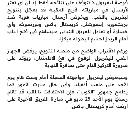
فرصة ليفربول لا تتوقف على نتائجه فقط، إذ أن أي تعثر
لآرسنال في مبارياته الأربع المقبلة قد يعجّل بتتويج
ليفربول باللقب. ويخوض آرسنال مباريات قوية ضد
برينتفورد، إبسويتش، كريستال بالاس وبورنموث، وأي
خسارة أو تعادل للفريق اللندني سيساهم في فتح الباب
أمام الريدز لحسم البطولة مبكرًا.
ورغم الاقتراب الواضح من منصة التتويج، يرفض الجهاز
الفني لليفربول الوقوع في فخ الاطمئنان، ويؤكد على
ضرورة التركيز التام حتى صافرة النهاية.
وسيخوض ليفربول مواجهته المقبلة أمام وست هام يوم
الأحد على ملعب أنفيلد، وفي حال سارت الأمور كما
يطمح جمهور “الكوب”، فإن الاحتفالات باللقب قد تقام
رسميًا يوم الأحد 25 مايو في مباراة الفريق الأخيرة على
أرضه أمام كريستال بالاس.