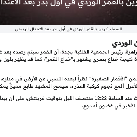
السماء تتزين بالقمر الوردي في أول بدر بعد الاعتدال الربيعي
 الوردي
زاهرة، رئيس
الجمعية الفلكية بجدة
، أن القمر سيتم رصده بعد 
ة نتيجة خداع بصري يشتهر بـ”خداع القمر”، كما قد يظهر بلون و
ن “الأقمار الصغيرة” نظراً لبعده النسبي عن الأرض في مداره، م
ك الأعزل ألمع نجوم كوكبة العذراء، سيمنح المشهد طابع مميزاً
يجدر بالذكر أن أن لحظة ذروة البدر ستحدث عند الساعة 12:22 منتصف الليل ب
يع الأخير في غضون أسبوع.