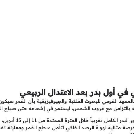
 في أول بدر بعد الاعتدال الربيعي
لمعهد القومي للبحوث الفلكية والجيوفيزيقية بأن القمر سيكو
 بالتزامن مع غروب الشمس، ليستمر في إشعاعه حتى صباح اليو
وأضاف أن القمر سيظهر لل
رصة مثالية لهواة الرصد الفلكي لتأمل سطح القمر ومعاينة تفاص