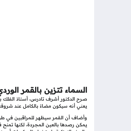
السماء تتزين بالقمر الوردي
صرح الدكتور أشرف تادرس، أستاذ الفلك با
يعني أنه سيكون مضاءً بالكامل عند شروقه
يمكن رصدها بالعين المجردة، لكنها تمنح ف