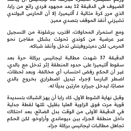
الضيوف في الدقيقة 12 بعد مجهود فردي رائع من رابا،
الذي مرر كرة مثالية لـ آلتيميرا، إلا أن الحارس البولندي
تشيزني أنقذ الموقف بتصدي مميز.
ومع استمرار المحاولات، اقترب برشلونة من التسجيل
عبر عرضية من كوندي تحولت بشكل مفاجئ نحو
المرمى، لكن دميتروفيتش تدخل وأنقذ شباكه.
الدقيقة 37 شهدت مطالبة ليجانيس بركلة حرة بعد
سقوط آلتيميرا على حدود المنطقة إثر تدخل مع بالدي،
غير أن الحكم رفض احتساب أي مخالفة. وبعد لحظات،
اضطر البارسا لإجراء تبديل اضطراري بخروج بالدي
مصابًا، ليدخل جيرارد مارتين بديلًا له.
وقبل نهاية الشوط الأول، كاد رابا أن يهز الشباك بتسديدة
قوية مرت فوق الزاوية العليا بقليل، تلتها لقطة جدلية
في الدقيقة الأولى من الوقت بدل الضائع، بعد احتكاك
داخل منطقة الجزاء بين ديوماندي وأراوخو، لكن الحكم
تجاهل مطالبات ليجانيس بركلة جزاء.