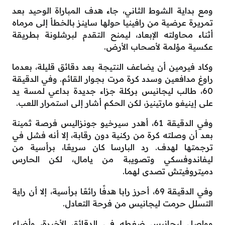
ومع بداية الشوط الثاني، جاء هدف المباراة الوحيد بعد
تمريرة عرضية من رافينيا حولها ساينز بالخطأ إلى مرماه
أثناء محاولته الإبعاد، ليمنح التقدم لبرشلونة بطريقة
عكسية مؤلمة لأصحاب الأرض.
وكاد فيرمين أن يضاعف النتيجة بعد دقائق قليلة، بعدما
راوغ مدافعين وسدد كرة مرت بجوار القائم. وفي الدقيقة
60، طالب ليجانيس بركلة جزاء جديدة بداعي لمسة يد
على إينيغو مارتينيز، لكن الحكم أشار إلى استمرار اللعب.
وفي الدقيقة 61، أهدر سيرخيو جونزاليس فرصة ثمينة
بعد أن وصلته كرة من ركنية دون رقابة، إلا أنه فشل في
ترجمتها لهدف. رد البارسا كان سريعًا، برأسية من
ليفاندوفسكي وتصويبة من يامال، لكن الحارس
دميتروفيتش تصدى لهما.
وفي الدقيقة 69، أحرز رابا هدفًا رائعًا برأسية، إلا أن راية
التسلل حرمت ليجانيس من فرحة التعادل.
وواصل ليجانيس ضغطه في الدقائق الأخيرة، وأضاع