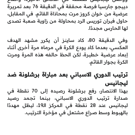
دييجو جارسيا فرصة محققة في الدقيقة 76 بعد تمريرة
عرضية من خوان كروز مرت بمحاذاة القائم. في المقابل،
حاول فيران توريس الرد بمحاولة من زاوية صعبة تصدى
لها الحارس مجددًا.
وفي الدقيقة 80، كاد ساينز أن يكرر مشهد الهدف
العكسي، بعدما كاد يودع الكرة في مرماه مرة أخرى أثناء
إبعاد عرضية خطيرة، لكن الحظ حالفه هذه المرة ومرت
الكرة بجوار القائم.
ترتيب الدوري الاسباني بعد مباراة برشلونة ضد
ليجانيس
بهذا الانتصار، رفع برشلونة رصيده إلى 70 نقطة في
صدارة ترتيب الدوري الاسباني، بينما تجمد رصيد
ليجانيس عند 28 نقطة في المركز الـ19، ليظل مهددًا
بالهبوط وسط صراع مشتعل في مؤخرة الترتيب.