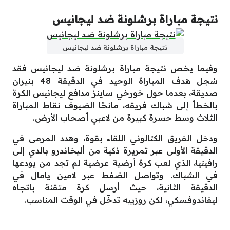
نتيجة مباراة برشلونة ضد ليجانيس
نتيجة مباراة برشلونة ضد ليجانيس
وفيما يخص نتيجة مباراة برشلونة ضد ليجانيس فقد
سُجل هدف المباراة الوحيد في الدقيقة 48 بنيران
صديقة، بعدما حول خورخي ساينز مدافع ليجانيس الكرة
بالخطأ إلى شباك فريقه، مانحًا الضيوف نقاط المباراة
الثلاث وسط حسرة كبيرة من لاعبي أصحاب الأرض.
ودخل الفريق الكتالوني اللقاء بقوة، وهدد المرمى في
الدقيقة الأولى عبر تمريرة ذكية من أليخاندرو بالدي إلى
رافينيا، الذي لعب كرة أرضية عرضية لم تجد من يودعها
في الشباك. وتواصل الضغط عبر لامين يامال في
الدقيقة الثانية، حيث أرسل كرة متقنة باتجاه
ليفاندوفسكي، لكن روزييه تدخّل في الوقت المناسب.