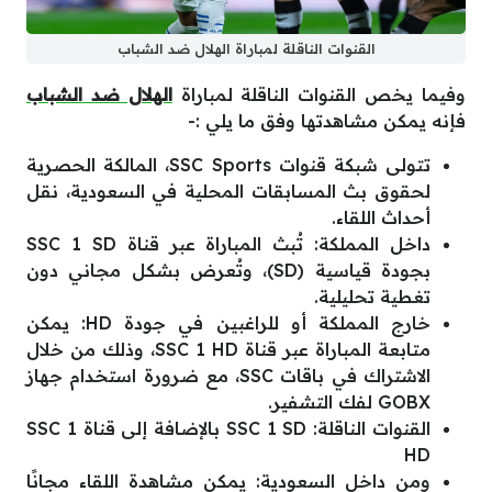
القنوات الناقلة لمباراة الهلال ضد الشباب
وفيما يخص القنوات الناقلة لمباراة
الهلال ضد الشباب
فإنه يمكن مشاهدتها وفق ما يلي :-
تتولى شبكة قنوات SSC Sports، المالكة الحصرية
لحقوق بث المسابقات المحلية في السعودية، نقل
أحداث اللقاء.
داخل المملكة: تُبث المباراة عبر قناة SSC 1 SD
بجودة قياسية (SD)، وتُعرض بشكل مجاني دون
تغطية تحليلية.
خارج المملكة أو للراغبين في جودة HD: يمكن
متابعة المباراة عبر قناة SSC 1 HD، وذلك من خلال
الاشتراك في باقات SSC، مع ضرورة استخدام جهاز
GOBX لفك التشفير.
القنوات الناقلة: SSC 1 SD بالإضافة إلى قناة SSC 1
HD
ومن داخل السعودية: يمكن مشاهدة اللقاء مجانًا