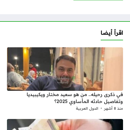
اقرأ أيضا
في ذكرى رحيله.. من هو سعيد مختار ويكيبيديا
وتفاصيل حادثه المأساوي 2025؟
منذ 8 أشهر
الدول العربية