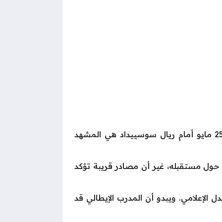
ومع ذلك، تشير المؤشرات إلى أن أيام أنشيلوتي في سانتياغو برنابيو باتت معدودة، وقد تكون مباراة 25 مايو أمام ريال سوسييداد هي المشهد
ي حول مستقبله، غير أن مصادر قريبة تؤكد
 الإعلامي. ويبدو أن المدرب الإيطالي قد