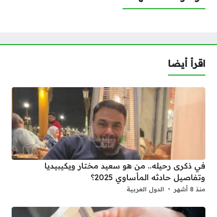
اقرأ أيضا
في ذكرى رحيله.. من هو سعيد مختار ويكيبيديا
وتفاصيل حادثه المأساوي 2025؟
منذ 8 أشهر
الدول العربية