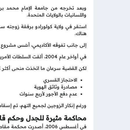
واللسانيات بالولايات المتحدة.
استقر في ولاية كولورادو برفقة زوجته سا
هناك.
إلى جانب تفوقه الأكاديمي، أسّس مشروع “
في أواخر عام 2004، ألقت السلطات الأمريكية القبض على التركي وزوجته بسبب مخالفات متعلقة بالإقامة.
لكن القضية سرعان ما اتخذت منحى أكثر تعقيدًا في منتصف 2005، بعد تقديم خادمة إ
الاحتجاز القسري
مصادرة وثائق الهوية
عدم دفع الأجور لأربع سنوات
ورغم إنكار الزوجين لجميع التهم، تم إسقاط
محاكمة مثيرة للجدل وحكم قا
في أغسطس 2006، أصدرت محكمة مقاطعة أراباهو بولاية كولورادو حكمًا بسجن التركي 28 عامًا بعد إدانته بمجموعة من التهم، أبرزها: