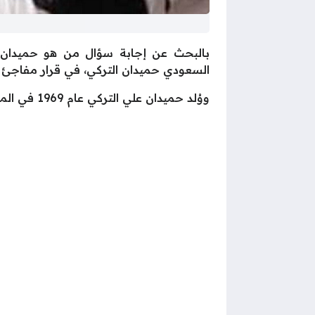
بالبحث عن إجابة سؤال من هو حميدان ال
السعودي حميدان التركي، في قرار مفاجئ ج
ووُلد حميدان علي التركي عام 1969 في المملكة العربية السعودية، ونشأ في بيئة محافظة تهتم بالعلم والدين.