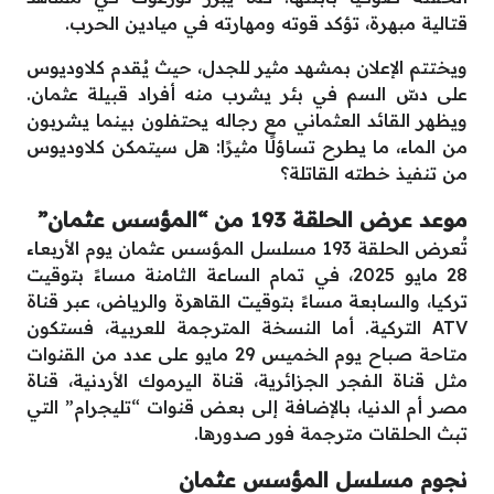
قتالية مبهرة، تؤكد قوته ومهارته في ميادين الحرب.
ويختتم الإعلان بمشهد مثير للجدل، حيث يُقدم كلاوديوس
على دسّ السم في بئر يشرب منه أفراد قبيلة عثمان.
ويظهر القائد العثماني مع رجاله يحتفلون بينما يشربون
من الماء، ما يطرح تساؤلًا مثيرًا: هل سيتمكن كلاوديوس
من تنفيذ خطته القاتلة؟
موعد عرض الحلقة 193 من “المؤسس عثمان”
تُعرض الحلقة 193 مسلسل المؤسس عثمان يوم الأربعاء
28 مايو 2025، في تمام الساعة الثامنة مساءً بتوقيت
تركيا، والسابعة مساءً بتوقيت القاهرة والرياض، عبر قناة
ATV التركية. أما النسخة المترجمة للعربية، فستكون
متاحة صباح يوم الخميس 29 مايو على عدد من القنوات
مثل قناة الفجر الجزائرية، قناة اليرموك الأردنية، قناة
مصر أم الدنيا، بالإضافة إلى بعض قنوات “تليجرام” التي
تبث الحلقات مترجمة فور صدورها.
نجوم مسلسل المؤسس عثمان