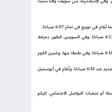
ت القاهرة، الجيزة، ودمنهور. وفي الإسكندرية، بني سويف، وقنا ستبدأ
وفي مدن القناة والساحل الشرقي، تُقام الصلاة في بورسعيد، شرم الشيخ، وسانت كاترين عند الساعة 6:11 صباحًا، وفي السويس، الطور، دمياط،
وفي الغردقة، تبدأ الصلاة في 6:15 صباحًا، أما في محافظات الزقازيق، المنصورة، وكفر الشيخ، فتُقام عند 6:16 صباحًا، وفي طنطا، بنها، وشبين الكوم
وفي الفيوم، تُقام الصلاة في 6:22 صباحًا، بينما ستكون في مرسى مطروح عند 6:31 صباحًا، وفي الوادي الجديد عند 6:33 صباحًا، وتُقام في أبوسمبل
سلة أو منصات التواصل الاجتماعي. إليكم