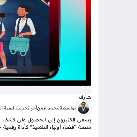
شارك
بواسطة
محمد ايمن
آخر تحديث
السنة ا
منصة “فضاء أولياء التلاميذ” كأداة رقمية ح