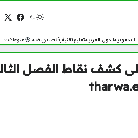
فيسبوك
منصة
م
السعودية
الدول العربية
تعليم
تقنية
إقتصاد
رياضة
منوعات
tharwa.e