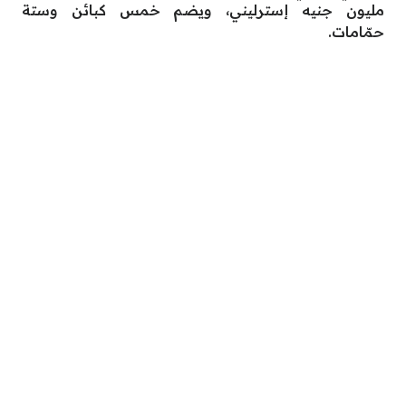
مليون جنيه إسترليني، ويضم خمس كبائن وستة
حمّامات.