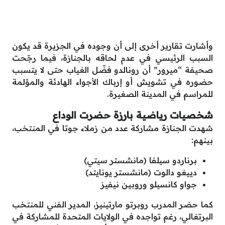
وأشارت تقارير أخرى إلى أن وجوده في الجزيرة قد يكون
السبب الرئيسي في عدم لحاقه بالجنازة، فيما رجّحت
صحيفة “ميرور” أن رونالدو فضّل الغياب حتى لا يتسبب
حضوره في تشويش أو إرباك الأجواء الهادئة والمؤلمة
للمراسم في المدينة الصغيرة.
شخصيات رياضية بارزة حضرت الوداع
شهدت الجنازة مشاركة عدد من زملاء جوتا في المنتخب،
بينهم:
برناردو سيلفا (مانشستر سيتي)
دييغو دالوت (مانشستر يونايتد)
جواو كانسيلو وروبين نيفيز
كما حضر المدرب روبرتو مارتينيز، المدير الفني للمنتخب
البرتغالي، رغم تواجده في الولايات المتحدة للمشاركة في