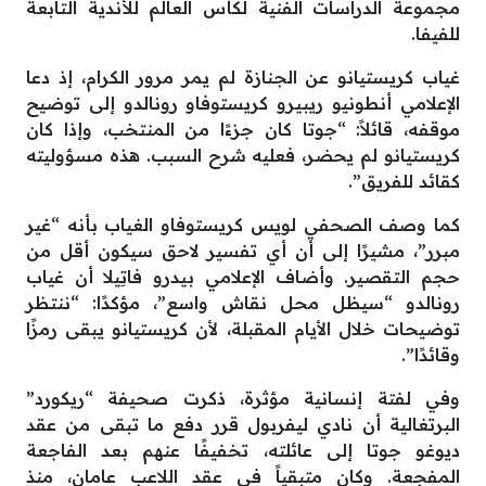
مجموعة الدراسات الفنية لكأس العالم للأندية التابعة
للفيفا.
غياب كريستيانو عن الجنازة لم يمر مرور الكرام، إذ دعا
الإعلامي أنطونيو ريبيرو كريستوفاو رونالدو إلى توضيح
موقفه، قائلاً: “جوتا كان جزءًا من المنتخب، وإذا كان
كريستيانو لم يحضر، فعليه شرح السبب. هذه مسؤوليته
كقائد للفريق”.
كما وصف الصحفي لويس كريستوفاو الغياب بأنه “غير
مبرر”، مشيرًا إلى أن أي تفسير لاحق سيكون أقل من
حجم التقصير. وأضاف الإعلامي بيدرو فاتِيلا أن غياب
رونالدو “سيظل محل نقاش واسع”، مؤكدًا: “ننتظر
توضيحات خلال الأيام المقبلة، لأن كريستيانو يبقى رمزًا
وقائدًا”.
وفي لفتة إنسانية مؤثرة، ذكرت صحيفة “ريكورد”
البرتغالية أن نادي ليفربول قرر دفع ما تبقى من عقد
ديوغو جوتا إلى عائلته، تخفيفًا عنهم بعد الفاجعة
المفجعة. وكان متبقياً في عقد اللاعب عامان، منذ