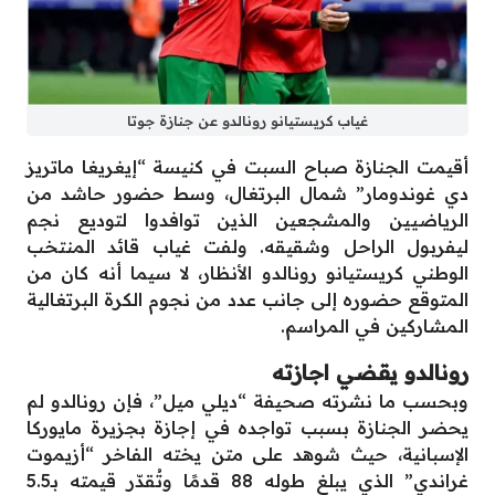
غياب كريستيانو رونالدو عن جنازة جوتا
أقيمت الجنازة صباح السبت في كنيسة “إيغريغا ماتريز
دي غوندومار” شمال البرتغال، وسط حضور حاشد من
الرياضيين والمشجعين الذين توافدوا لتوديع نجم
ليفربول الراحل وشقيقه. ولفت غياب قائد المنتخب
الوطني كريستيانو رونالدو الأنظار، لا سيما أنه كان من
المتوقع حضوره إلى جانب عدد من نجوم الكرة البرتغالية
المشاركين في المراسم.
رونالدو يقضي اجازته
وبحسب ما نشرته صحيفة “ديلي ميل”، فإن رونالدو لم
يحضر الجنازة بسبب تواجده في إجازة بجزيرة مايوركا
الإسبانية، حيث شوهد على متن يخته الفاخر “أزيموت
غراندي” الذي يبلغ طوله 88 قدمًا وتُقدّر قيمته بـ5.5