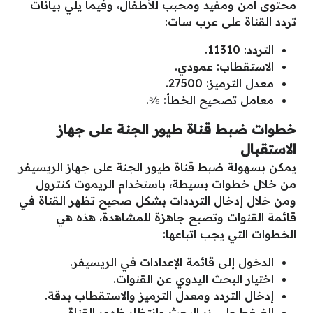
محتوى آمن ومفيد ومحبب للأطفال، وفيما يلي بيانات
تردد القناة على عرب سات:
التردد: 11310.
الاستقطاب: عمودي.
معدل الترميز: 27500.
معامل تصحيح الخطأ: ⅚.
خطوات ضبط قناة طيور الجنة على جهاز
الاستقبال
يمكن بسهولة ضبط قناة طيور الجنة على جهاز الريسيفر
من خلال خطوات بسيطة، باستخدام الريموت كنترول
ومن خلال إدخال الترددات بشكل صحيح تظهر القناة في
قائمة القنوات وتصبح جاهزة للمشاهدة، هذه هي
الخطوات التي يجب اتباعها:
الدخول إلى قائمة الإعدادات في الريسيفر.
اختيار البحث اليدوي عن القنوات.
إدخال التردد ومعدل الترميز والاستقطاب بدقة.
الضغط على زر البحث وانتظار ظهور القناة.