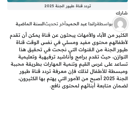
تردد قناة طيور الجنة 2025
شارك
بواسطة
راندا عبد الحميد
آخر تحديث
السنة الماضية
الكثير من الآباء والأمهات يبحثون عن قناة يمكن أن تقدم
لأطفالهم محتوى مفيد ومسلي في نفس الوقت قناة
طيور الجنة من القنوات التي نجحت في تحقيق هذا
التوازن، حيث تقدم برامج وأناشيد ترفيهية وتعليمية
تساعد على غرس القيم وتنمية المهارات بطريقة محببة
ومبسطة للأطفال لذلك فإن معرفة تردد قناة طيور
الجنة 2025 أصبح من الأمور التي يهتم بها الكثيرون،
لضمان متابعة أبنائهم لمحتوى نافع.