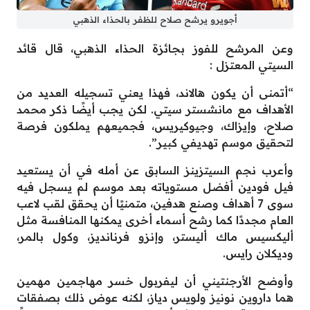
أجويرو يرشح صلاح للظفر بالحذاء الذهبي
وعن المرشح للفوز بجائزة الحذاء الذهبي، قال قائد
السيتي المعتزل :
“أتمنى أن يكون هالاند، فهذا يعني تسجيله العديد من
الأهداف مع مانشستر سيتي. لكن يجب أيضًا ذكر محمد
صلاح، وإيزاك، وجيوكيريس، فجميعهم يملكون فرصة
لتحقيق موسم تهديفي كبير”.
وأعرب نجم السيتزينز السابق عن أمله في أن يستعيد
فيل فودين أفضل مستوياته بعد موسم لم يسجل فيه
سوى 7 أهداف وصنع هدفين، متمنيًا أن يحقق لقب لاعب
العام مجددًا كما رشح أسماء أخرى يمكنها المنافسة مثل
أليكسيس ماك أليستر، وإنزو فرنانديز، وكول بالمر،
وديكلان رايس.
وأوضح الأرجنتيني أن ليفربول خسر مهاجمين مهمين
هما داروين نونيز ولويس دياز، لكنه عوض ذلك بصفقات