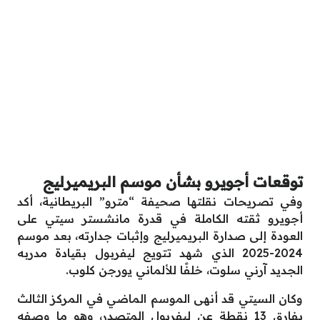
توقعات أجويرو بشأن موسم البريميرليج
وفي تصريحات نقلتها صحيفة “مترو” البريطانية، أكد
أجويرو ثقته الكاملة في قدرة مانشستر سيتي على
العودة إلى صدارة البريميرليج وإثبات جدارته، بعد موسم
2024-2025 الذي شهد تتويج ليفربول بقيادة مدربه
الجديد آرني سلوت، خلفًا للألماني يورجن كلوب.
وكان السيتي قد أنهى الموسم الماضي في المركز الثالث
بفارق 13 نقطة عن ليفربول المتصدر، وهو ما وصفه