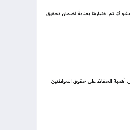
طق العشوائية هدد مكة 1447 تشمل خطة الإزالة 26 حيًا عشوائيًا تم اختيارها بعناية لضمان تحقيق
ى أهمية الحفاظ على حقوق المواطنين