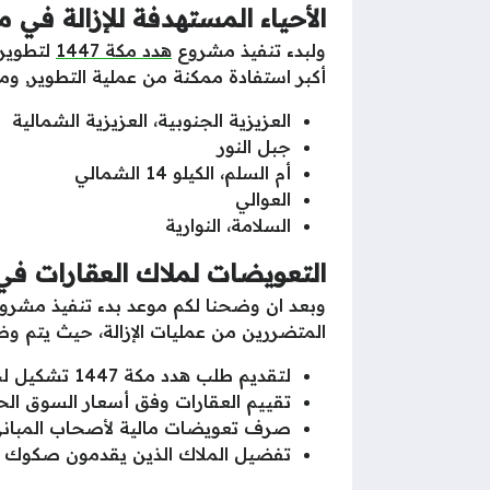
الأحياء المستهدفة للإزالة في مش
ولبدء تنفيذ مشروع
هدد مكة 1447
أكبر استفادة ممكنة من عملية التطوير, ومن
العزيزية الجنوبية، العزيزية الشمالية
جبل النور
أم السلم، الكيلو 14 الشمالي
العوالي
السلامة، النوارية
التعويضات لملاك العقارات في ا
وبعد ان وضحنا لكم موعد بدء تنفيذ مشرو
المتضررين من عمليات الإزالة، حيث يتم
لتقديم طلب هدد مكة 1447 تشكيل لجان متخصصة لحصر وتقييم الأملاك والمباني.
تقييم العقارات وفق أسعار السوق الحا
صرف تعويضات مالية لأصحاب المباني 
تفضيل الملاك الذين يقدمون صكوك م