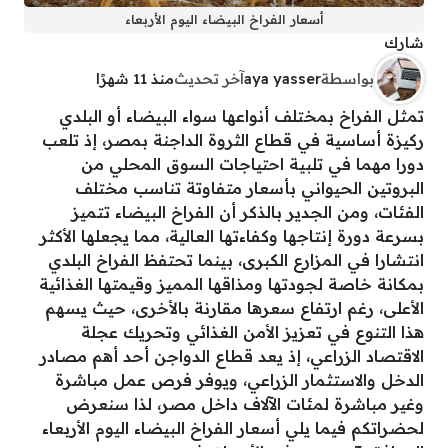
أسعار الفراخ البيضاء اليوم الأربعاء
شارك
بواسطة
aya yasser
آخر تحديث
منذ 11 شهرًا
تمثل الفراخ بمختلف أنواعها سواء البيضاء أو البلدي
ركيزة أساسية في قطاع الثروة الداجنة بمصر، إذ تلعب
دورا مهما في تلبية احتياجات السوق المحلي من
البروتين الحيواني بأسعار متفاوتة تناسب مختلف
الفئات، ومن الجدير بالذكر أن الفراخ البيضاء تتميز
بسرعة دورة إنتاجها وكفاءتها العالية، مما يجعلها الأكثر
انتشارا في المزارع الكبرى، بينما تحتفظ الفراخ البلدي
بمكانة خاصة لجودتها ومذاقها المميز وقيمتها الغذائية
الأعلى، رغم ارتفاع سعرها مقارنة بالأخرى، حيث يسهم
هذا التنوع في تعزيز الأمن الغذائي وتحريك عجلة
الاقتصاد الزراعي، إذ يعد قطاع الدواجن أحد أهم مصادر
الدخل والاستثمار الزراعي، ويوفر فرص عمل مباشرة
وغير مباشرة لمئات الآلاف داخل مصر، لذا سنعرض
لحضراتكم فيما يلي أسعار الفراخ البيضاء اليوم الأربعاء