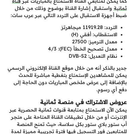
كما يمكن لمتابعي القناة الاستمتاع بالمباريات عبر
قناة
ثمانية
واستقبال إشارة القناة بوضوح وذلك من خلال
ضبط أجهزة الاستقبال على التردد التالي عبر عرب سات:
التردد: 11919.28 ميجاهرتز
الاستقطاب: أفقي (H)
معدل الترميز: 27500
معدل تصحيح الخطأ (FEC): 4/3
نظام التعديل: DVB-S2
جدير بالذكر أنه من خلال موقع القناة الإلكتروني الرسمي
يمكن للمشاهدين الإستمتاع بتغطية مباشرة للحدث
بالإضافة إلى عرض ملخص المباريات دون الحاجة إلى
دفع أي رسوم.
عروض الاشتراك في منصة ثمانية
يمكن الآن الاستمتاع بمتابعة قنوات ثمانية الحصرية عبر
الإنترنت أو من خلال تطبيقات القناة المتاحة على متجر
أب ستور بلاي ستور بكل سلاسة، حيث تمنح المنصة
للمتابعين فور التسجيل فيها فترة تجريبية مميزة لمدة