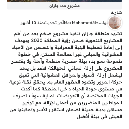
مشروع هدد جازان
شارك
بواسطة
Mai Mohamed
آخر تحديث
منذ 10 أشهر
تشهد منطقة جازان تنفيذ مشروع ضخم يعد من أهم
المشاريع التنموية ضمن رؤية المملكة 2030 وبهدف
إلى إعادة تخطيط البنية العمرانية والتخلص من الأحياء
العشوائية والمباني غير الصالحة للسكن، في خطوة
طموحة نحو بناء بيئة حضرية منظمة وآمنة ولا يقتصر
المشروع على إزالة المباني المتهالكة فقط بل يمتد
ليشمل إزالة الأسوار والمرافق العشوائية التي تعيق
حركة المرور وتشوه المظهر العام بما يحقق نقلة نوعية
في مستوى جودة الحياة داخل المنطقة كما أكدت
الجهات المختصة أن التعويضات المالية سوف تصرف
للمواطنين المتضررين من أعمال الإزالة، مع توفير
مساكن بديلة حديثة لضمان استقرار الأسر وتمكينها من
العيش في بيئة أفضل.