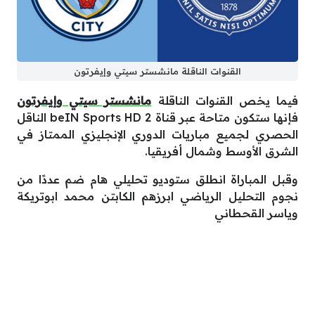
القنوات الناقلة مانشستر سيتي وإيفرتون
فيما يخص القنوات الناقلة
مانشستر سيتي وإيفرتون
فإنها ستكون متاحة عبر قناة beIN Sports HD 2 الناقل
الحصري لجميع مباريات الدوري الإنجليزي الممتاز في
الشرق الأوسط وشمال أفريقيا.
وقبل المباراة انطلق ستوديو تحليلي هام ضم عددًا من
نجوم التحليل الرياضي ابرزهم الكابتن محمد ابوتريكة
وياسر القحطاني