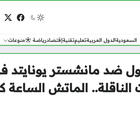
فيسبوك
منصة
م
السعودية
الدول العربية
تعليم
تقنية
إقتصاد
رياضة
منوعات
بول ضد مانشستر يونايتد ف
 الناقلة.. الماتش الساعة ك