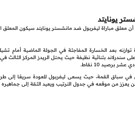
ستر يونايتد
ن معلق مباراة ليفربول ضد مانشستر يونايتد سيكون المعلق الك
شر برصيد 10 نقاط.
يقين في سباق القمة، حيث يسعى ليفربول للعودة سريعًا إلى طري
 يعزز من موقعه في جدول الترتيب ويعيد الثقة إلى جماهيره ب