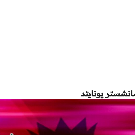
انشستر يونايتد