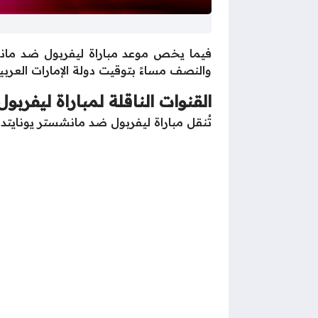
فيما يخص موعد مباراة ليفربول ضد مانش
والنصف مساءً بتوقيت دولة الإمارات العرب
القنوات الناقلة لمباراة ليفرب
تُنقل مباراة ليفربول ضد مانشستر يونايتد عبر قناة بي ان سبورت اتش دي 1 الن