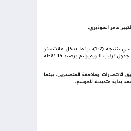
بير عامر الخوذيري.
يخوض ليفربول المواجهة ساعيًا لاستعادة توازنه بعد الخسارة المفاجئة في الجولة الماضية أمام تشيلسي بنتيجة (2-1)، بينما يدخل مانشستر
يونايتد اللقاء بمعنويات مرتفعة بعد فوزه على سندرلاند بثنائية نظيفة حيث يحتل الريدز المركز الثالث في جدول ترتيب البريميرليج برصيد 15 نقطة
ق الانتصارات وملاحقة المتصدرين، بينما
عد بداية متذبذبة للموسم.