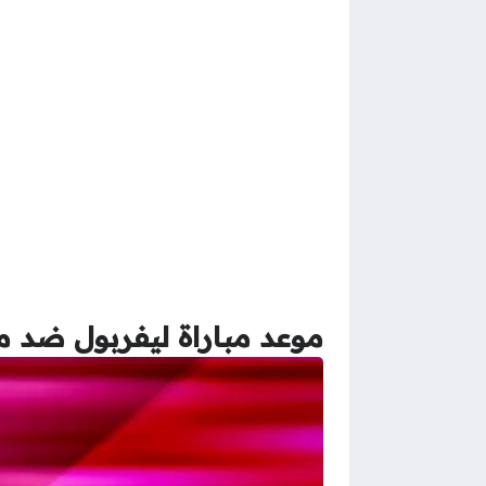
موعد مباراة ليفربول ضد م