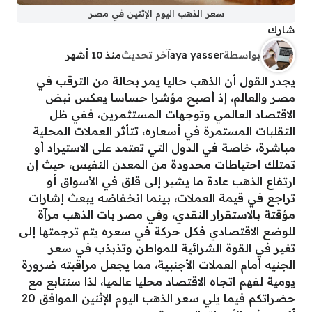
سعر الذهب اليوم الإثنين في مصر
شارك
بواسطة
aya yasser
آخر تحديث
منذ 10 أشهر
يجدر القول أن الذهب حاليا يمر بحالة من الترقب في
مصر والعالم، إذ أصبح مؤشرا حساسا يعكس نبض
الاقتصاد العالمي وتوجهات المستثمرين، ففي ظل
التقلبات المستمرة في أسعاره، تتأثر العملات المحلية
مباشرة، خاصة في الدول التي تعتمد على الاستيراد أو
تمتلك احتياطات محدودة من المعدن النفيس، حيث إن
ارتفاع الذهب عادة ما يشير إلى قلق في الأسواق أو
تراجع في قيمة العملات، بينما انخفاضه يبعث إشارات
مؤقتة بالاستقرار النقدي، وفي مصر بات الذهب مرآة
للوضع الاقتصادي فكل حركة في سعره يتم ترجمتها إلى
تغير في القوة الشرائية للمواطن وتذبذب في سعر
الجنيه أمام العملات الأجنبية، مما يجعل مراقبته ضرورة
يومية لفهم اتجاه الاقتصاد محليا عالميا، لذا سنتابع مع
حضراتكم فيما يلي سعر الذهب اليوم الإثنين الموافق 20