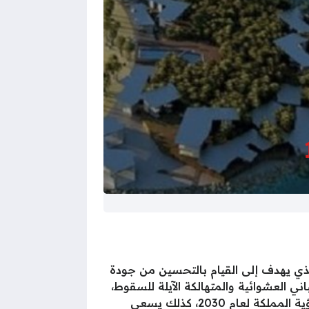
المملكة، والذي يهدف إلى القيام بالتحسين من جودة
ني العشوائية والمتهالكة الآيلة للسقوط،
كما أنها تقوم بالعمل على التحسين من جودة البنية التحتية وإعادة تنظيمها وتطويرها بشكل يتوافق مع رؤية المملكة لعام 2030، كذلك يسعى