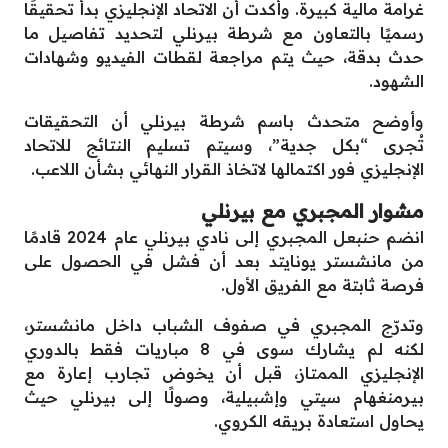
غرامة مالية كبيرة. وأكدت أن الاتحاد الإنجليزي بدأ تحقيقًا
رسميًا بالتعاون مع شرطة بيرنلي لتحديد تفاصيل ما
حدث بدقة، حيث يتم مراجعة لقطات الفيديو وشهادات
الشهود.
وأوضح متحدث باسم شرطة بيرنلي أن التحقيقات
تُجرى “بكل جدية”، وسيتم تسليم النتائج للاتحاد
الإنجليزي فور اكتمالها لاتخاذ القرار النهائي بشأن اللاعب.
مشوار المجبري مع بيرنلي
انضم حنبعل المجبري إلى نادي بيرنلي عام 2024 قادمًا
من مانشستر يونايتد بعد أن فشل في الحصول على
فرصة ثابتة مع الفريق الأول.
وتدرّج المجبري في صفوف الشباب داخل مانشستر،
لكنه لم يشارك سوى في 8 مباريات فقط بالدوري
الإنجليزي الممتاز، قبل أن يخوض تجارب إعارة مع
بيرمنغهام سيتي وإشبيلية، وصولًا إلى بيرنلي حيث
يحاول استعادة بريقه الكروي.