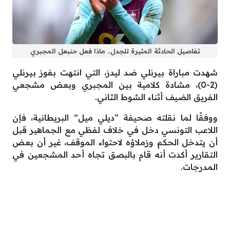
تفاصيل الحادثة المثيرة للجدل.. ماذا فعل حنبعل المجبري
شهدت مباراة بيرنلي ضد ليدز، التي انتهت بفوز بيرنلي
(2-0)، مشادة كلامية بين المجبري وبعض مشجعي
الفريق الضيف أثناء الشوط الثاني.
ووفقًا لما نقلته صحيفة “ديلي ميل” البريطانية، فإن
اللاعب التونسي دخل في خلاف لفظي مع الجماهير قبل
أن يتدخل الحكم وزملاؤه لاحتواء الموقف، غير أن بعض
التقارير أكدت أنه قام بالبصق تجاه أحد المشجعين في
المدرجات.