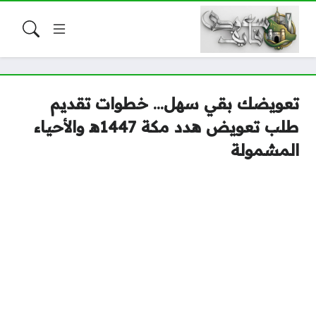
تعويضك بقي سهل… خطوات تقديم
طلب تعويض هدد مكة 1447ه‍ والأحياء
المشمولة