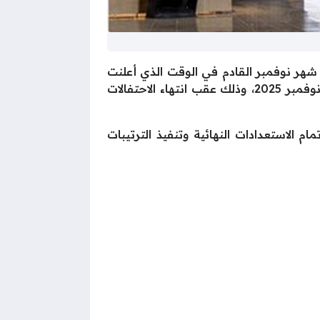
شهر نوفمبر القادم في الوقت الذي أعلنت
فيه وزارة السياحة والآثار المصرية أن المتحف المصري الكبير سيبدأ استقبال الزوار رسميًا يوم الثلاثاء 4 نوفمبر 2025، وذلك عقب انتهاء الاحتفالات
لق المتحف مؤقتًا أمام الجمهور بدايةً من 15 أكتوبر وحتى 4 نوفمبر، لإتمام الاستعدادات النهائية وتنفيذ الترتيبات