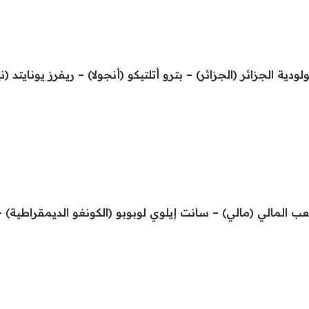
دية الجزائر (الجزائر) – بترو أتلتيكو (أنجولا) – ريفرز يونايتد (ني
ملعب المالي (مالي) – سانت إيلوي لوبوبو (الكونغو الديمقراطية) – ب