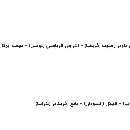
ن داونز (جنوب إفريقيا) – الترجي الرياضي (تونس) – نهضة بركان
ا) – الهلال (السودان) – يانج أفريكانز (تنزانيا).