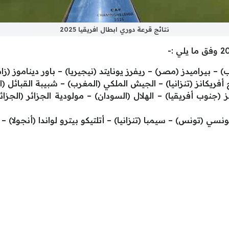
نتائج قرعة دوري ابطال افريقيا 2025
– بيراميدز (مصر) – ريفرز يونايتد (نيجيريا) – باور ديناموز (زام
 أفريكانز (تنزانيا) – الجيش الملكي (المغرب) – شبيبة القبائل (ال
(جنوب أفريقيا) – الهلال (السودان) – مولودية الجزائر (الجزائ
نسي (تونس) – سيمبا (تنزانيا) – أتلتيكو بيترو لواندا (أنجولا) –