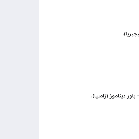
جيريا).
اور ديناموز (زامبيا).