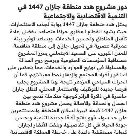
دور مشروع هدد منطقة جازان 1447 في
التنمية الاقتصادية والاجتماعية
يمثل هدد منطقة جازان 1447 بوابة لجذب الاستثمارات،
حيث يشهد القطاع العقاري حراكا متصاعدا بفضل إعادة
تأهيل المناطق وتحسين الخدمات، ويساعد توفير بيئة
عمرانية عصرية في تحويل جازان إلى منطقة منافسة
للمدن الكبرى، على الصعيد الاجتماعي يعزز المشروع
مصداقية المؤسسات الحكومية ويرسخ روح العدالة
والمساواة في توزيع الموارد والخدمات، مما ينعكس على
استقرار أفراد المجتمع وازدهار نمط معيشتهم، كما أن
الحراك السياحي المزدهر نتيجة لهذا المشروع يجلب
فرصا جديدة للتوظيف والاستثمار المحلي، لتظل جازان
حاضرة في ذاكرة الزائر كوجهة متكاملة تدمج بين
الجمال والحداثة والأصالة يحمل مشروع هدد منطقة
جازان 1447 قيمة كبيرة لسكان المنطقة وللمستثمرين
على حد سواء، فهو يفتح آفاقا جديدة للتنمية ويحسن
جودة الحياة في كل تفاصيلها، ويلفت الأنظار لجازان
كبوابة مستقبلية واعدة على خريطة المملكة الاقتصادية