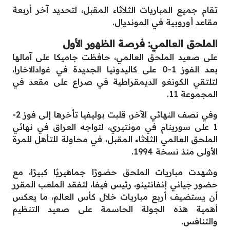
تقام جميع المباريات الثلاثاء المقبل، لتحديد آخر أربعة
مقاعد أوروبية في المونديال.
الملحق العالمي: فرصة الظهور الأول
على صعيد الملحق العالمي، حافظت جاميكا على آمالها
بعد الفوز 1-0 على كاليدونيا الجديدة في غوادالاخارا،
لتلتقي الكونغو الديمقراطية في صراع على مقعد في
المجموعة 11.
وفي نصف النهائي الآخر، قلبت بوليفيا تأخرها إلى فوز 2-
1 على سورينام في مونتيري، لتواجه العراق في نهائي
الملحق العالمي الثلاثاء المقبل، في محاولة للتأهل للمرة
الأولى منذ نسخة 1994.
وشهدت مباريات الملحق حضورًا جماهيريًا كبيرًا، مع
حضور جياني إنفانتينو، رئيس فيفا، لتفقد الملعب المقرر
أن يستضيف أربع مباريات خلال كأس العالم، ما يعكس
أهمية هذه الجولة الحاسمة على صعيد التنظيم
والتنافس.