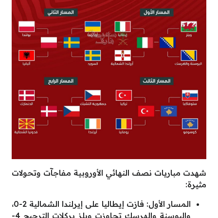
شهدت مباريات نصف النهائي الأوروبية مفاجآت وتحولات
مثيرة:
المسار الأول: فازت إيطاليا على إيرلندا الشمالية 2-0،
والبوسنة والهرسك تجاوزت ويلز بركلات الترجيح 4-