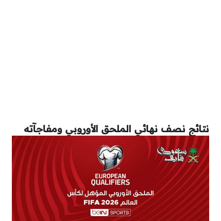
نتائج نصف نهائي الملحق الأوروبي ومفاجآته