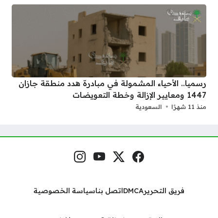
رسميا.. الأحياء المشمولة في مبادرة هدد منطقة جازان
1447 ومعايير الإزالة وخطة التعويضات
منذ 11 شهرًا
السعودية
فيسبوك
منصة إكس
يوتيوب
إنستغرام
مواقع التواصل
فريق التحرير
DMCA
اتصل بنا
سياسة الخصوصية