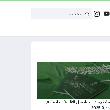
البحث عن:
 إكس
يوتيوب
إنستغرام
واقع التواصل
ة تهمك….تفاصيل الإقامة الدائمة في
ة 2025