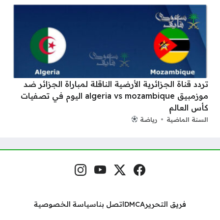
تردد قناة الجزائرية الأرضية الناقلة لمباراة الجزائر ضد
موزمبيق algeria vs mozambique اليوم في تصفيات
كأس العالم
السنة الماضية
رياضة
فيسبوك
منصة إكس
يوتيوب
إنستغرام
مواقع التواصل
فريق التحرير
DMCA
اتصل بنا
سياسة الخصوصية