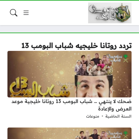
تردد روتانا خليجيه شباب البومب 13
ضحك لا ينتهي … شباب البومب 13 روتانا خليجية موعد
العرض والإعادة
السنة الماضية
منوعات