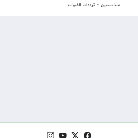
منذ سنتين
ترددات القنوات
فيسبوك
منصة إكس
يوتيوب
إنستغرام