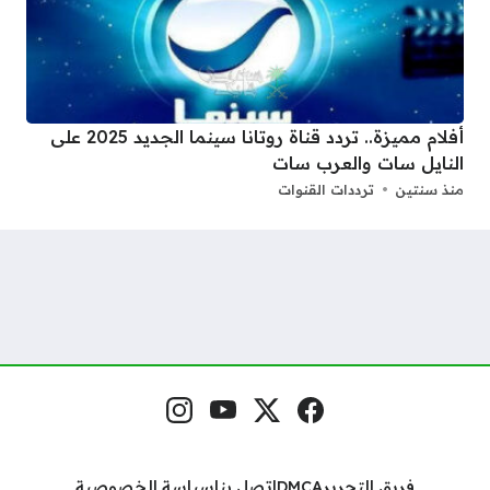
أفلام مميزة.. تردد قناة روتانا سينما الجديد 2025 على
النايل سات والعرب سات
منذ سنتين
ترددات القنوات
فيسبوك
منصة إكس
يوتيوب
إنستغرام
مواقع التواصل
فريق التحرير
DMCA
اتصل بنا
سياسة الخصوصية